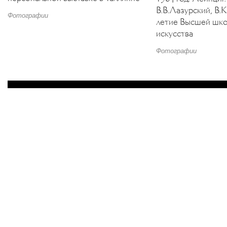
В.В.Лазурский, В.К
Фотографии
летие Высшей шк
искусства
Фотографии