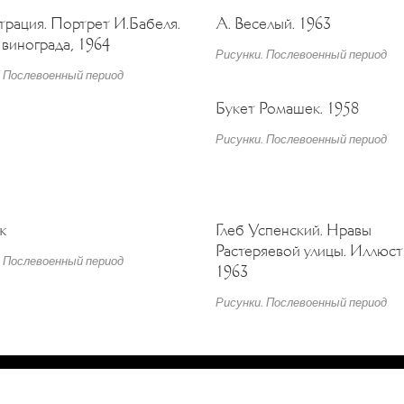
рация. Портрет И.Бабеля.
А. Веселый. 1963
 винограда, 1964
Рисунки. Послевоенный период
. Послевоенный период
Букет Ромашек. 1958
Рисунки. Послевоенный период
ж
Глеб Успенский. Нравы
Растеряевой улицы. Иллюст
. Послевоенный период
1963
Рисунки. Послевоенный период