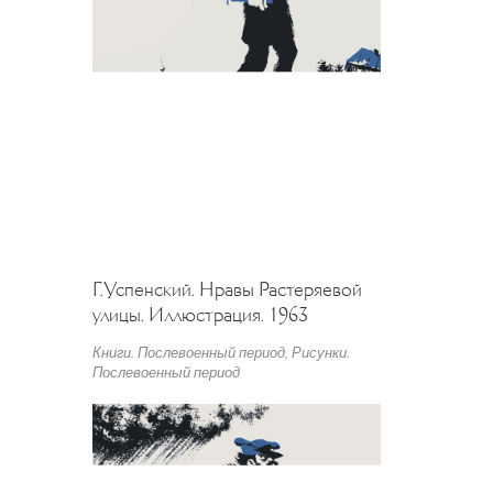
Г.Успенский. Нравы Растеряевой
улицы. Иллюстрация. 1963
Книги. Послевоенный период
,
Рисунки.
Послевоенный период