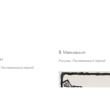
В. Маяковский
ет
Рисунки. Послевоенный период
. Послевоенный период