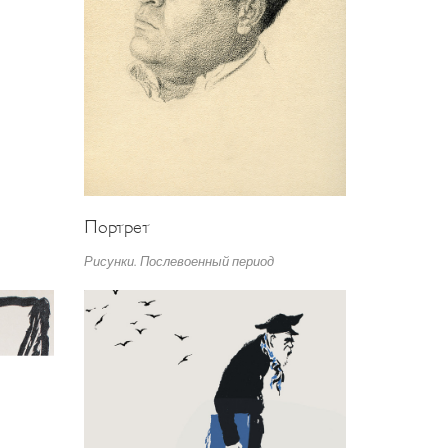
Портрет
Рисунки. Послевоенный период