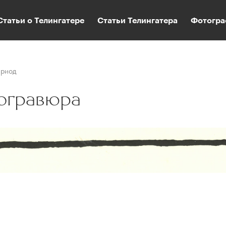
Статьи о Телингатере
Статьи Телингатера
Фотогра
ериод
ногравюра