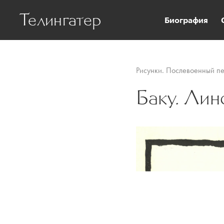
Телингатер
Биография
Рисунки. Послевоенный п
Баку. Ли