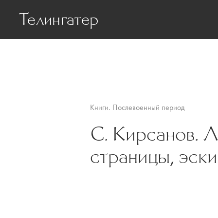
Телингатер
Биография
Статьи о Телинг
Книги. Послевоенный период
С. Кирсанов. 
страницы, эски